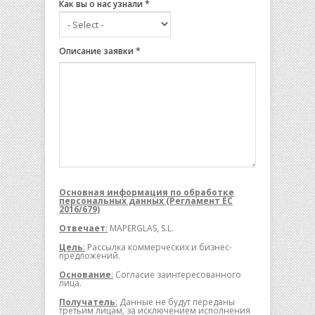
Как вы о нас узнали
*
Описание заявки
*
Основная информация по обработке
персональных данных (Регламент ЕС
2016/679)
Отвечает
:
MAPERGLAS, S.L.
Цель
:
Рассылка коммерческих и бизнес-
предложений.
Основание
:
Согласие заинтересованного
лица.
Получатель
:
Данные не будут переданы
третьим лицам, за исключением исполнения