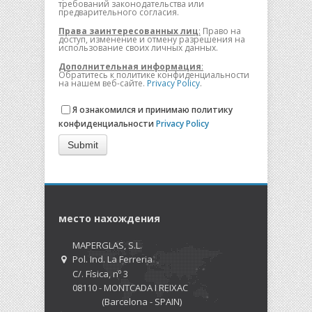
требований законодательства или
предварительного согласия.
Права заинтересованных лиц
:
Право на
доступ, изменение и отмену разрешения на
использование своих личных данных.
Дополнительная информация
:
Обратитесь к политике конфиденциальности
на нашем веб-сайте.
Privacy Policy
.
Я ознакомился и принимаю политику
Я ознакомился и принимаю политику
конфиденциальности
*
конфиденциальности
Privacy Policy
Submit
место нахождения
MAPERGLAS, S.L.
Pol. Ind. La Ferreria
C/. Física, nº 3
08110 - MONTCADA I REIXAC
(Barcelona - SPAIN)