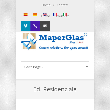
Skip to main content
/
Home
Contatti
/
Home
контакт
Vimeo
00.34.93.564.01.79
Contacto
Ed. Residenziale