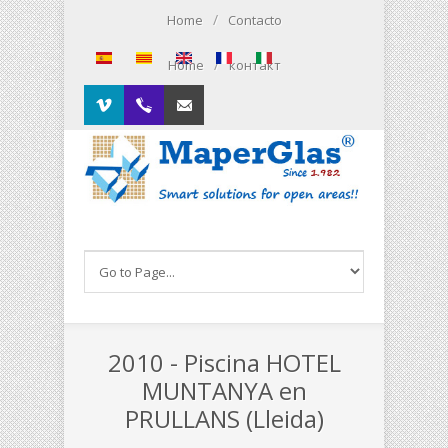
Pasar al contenido principal
/
Home
Contacto
/
Home
контакт
Vimeo
00.34.93.564.01.79
Contacto
2010 - Piscina HOTEL
MUNTANYA en
PRULLANS (Lleida)