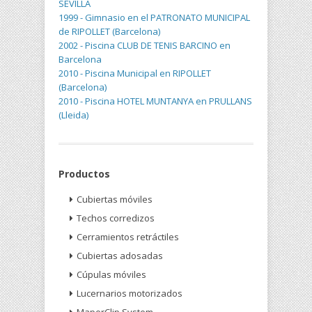
SEVILLA
1999 - Gimnasio en el PATRONATO MUNICIPAL
de RIPOLLET (Barcelona)
2002 - Piscina CLUB DE TENIS BARCINO en
Barcelona
2010 - Piscina Municipal en RIPOLLET
(Barcelona)
2010 - Piscina HOTEL MUNTANYA en PRULLANS
(Lleida)
Productos
Cubiertas móviles
Techos corredizos
Cerramientos retráctiles
Cubiertas adosadas
Cúpulas móviles
Lucernarios motorizados